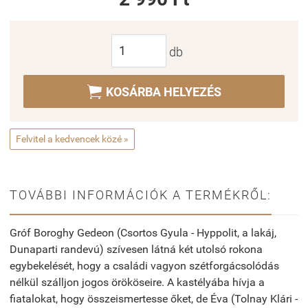
db

KOSÁRBA HELYEZÉS
Felvitel a kedvencek közé »
TOVÁBBI INFORMÁCIÓK A TERMÉKRŐL:
Gróf Boroghy Gedeon (Csortos Gyula - Hyppolit, a lakáj,
Dunaparti randevú) szívesen látná két utolsó rokona
egybekelését, hogy a családi vagyon szétforgácsolódás
nélkül szálljon jogos örököseire. A kastélyába hívja a
fiatalokat, hogy összeismertesse őket, de Éva (Tolnay Klári
-