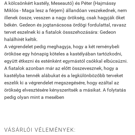
A kölcsönkért kastély, Meseautó) és Péter (Hajmássy
Miklós - Maga lesz a férjem) állandóan veszekednek, nem
illenek össze, vesszen a nagy örökség, csak hagyják őket
békén. Gedeon és jogtanácsosa ördögi fordulattal, ravasz
tervet eszelnek ki a fiatalok össszehozására: Gedeon
halálhírét keltik.
A végrendelet pedig meghagyja, hogy a két reménybeli
örököse egy hónapig köteles a kastélyában tartózkodni,
együtt étkezni és esténként egymástól csókkal elbúcsúzni.
A fiatalok azonban már az előtt összevesznek, hogy a
kastélyba tennék alábukat és a legkülönbözőbb terveket
eszelik ki a végrendelet megszegésére, hogy ezáltal az
örökség elvesztésére kényszerítsék a másikat. A folytatás
pedig olyan mint a mesében
VÁSÁRLÓI VÉLEMÉNYEK: