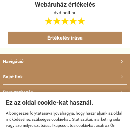
Webáruház értékelés
dvd-bolt.hu





Értékelés írása
Navigáció

Saját fiók

Bemutatkozás

Ez az oldal cookie-kat használ.
Elérhetőségek

A böngészés folytatásával jóváhagyja, hogy használjunk az oldal
működéséhez szükséges cookie-kat. Statisztikai, marketing célú
vagy személyre szabással kapcsolatos cookie-kat csak az Ön
dvd-bolt.hu -
Kemény Gábor EV
-
ÁSZF
-
Adatkezelési tájékoztató