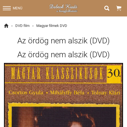


MENÜ

»
DVD film
»
Magyar filmek DVD
Az ördög nem alszik (DVD)
Az ördög nem alszik (DVD)