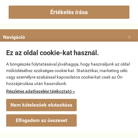
Értékelés írása
Navigáció

Ez az oldal cookie-kat használ.
Saját fiók

A böngészés folytatásával jóváhagyja, hogy használjunk az oldal
Bemutatkozás

működéséhez szükséges cookie-kat. Statisztikai, marketing célú
vagy személyre szabással kapcsolatos cookie-kat csak az Ön
hozzájárulása után használunk.
Elérhetőségek

Részletes adatkezelési tájékoztató »
Nem kötelezőek elutasítása
dvd-bolt.hu -
Kemény Gábor EV
-
ÁSZF
-
Adatkezelési tájékoztató
Webáruház készítés
a StartÜzlettel.
Elfogadom az összeset