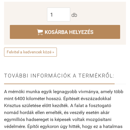
db

KOSÁRBA HELYEZÉS
Felvitel a kedvencek közé »
TOVÁBBI INFORMÁCIÓK A TERMÉKRŐL:
A mérnöki munka egyik legnagyobb vívmánya, amely több
mint 6400 kilométer hosszú. Építését évszázadokkal
Krisztus születése előtt kezdték. A falat a fosztogató
nomád hordák ellen emelték, és veszély esetén akár
egymilliós hadsereget is képesek voltak mozgósítani
védelmére. Építői egykoron úgy hitték, hogy ez a hatalmas