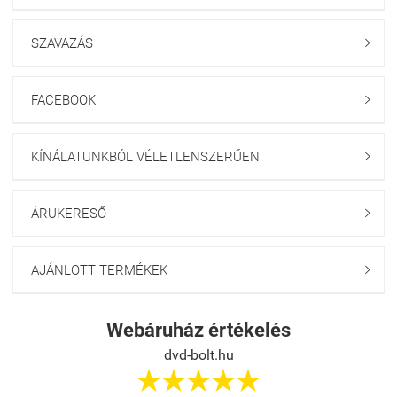
SZAVAZÁS

FACEBOOK

KÍNÁLATUNKBÓL VÉLETLENSZERŰEN

ÁRUKERESŐ

AJÁNLOTT TERMÉKEK

Webáruház értékelés
dvd-bolt.hu




