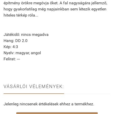
építmény örökre megóvja őket. A fal nagyságára jellemző,
hogy gyakorlatilag még napjainkban sem létezik egyetlen
hiteles térkép róla...
Játékidő: nincs megadva
Hang: DD 2.0
Kép: 4:3
Nyelv: magyar, angol
Felírat: ---
VÁSÁRLÓI VÉLEMÉNYEK:
Jelenleg nincsenek értékelések ehhez a termékhez.