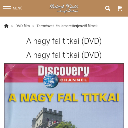


MENÜ

»
DVD film
»
Természet- és ismeretterjesztő filmek
A nagy fal titkai (DVD)
A nagy fal titkai (DVD)