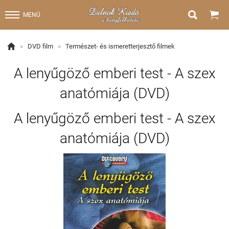


MENÜ

»
DVD film
»
Természet- és ismeretterjesztő filmek
A lenyűgöző emberi test - A szex
anatómiája (DVD)
A lenyűgöző emberi test - A szex
anatómiája (DVD)