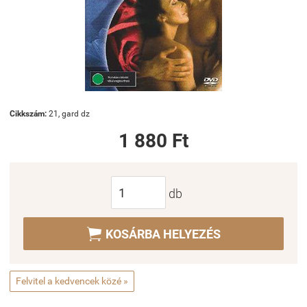
Cikkszám:
21, gard dz
1 880 Ft
db

KOSÁRBA HELYEZÉS
Felvitel a kedvencek közé »