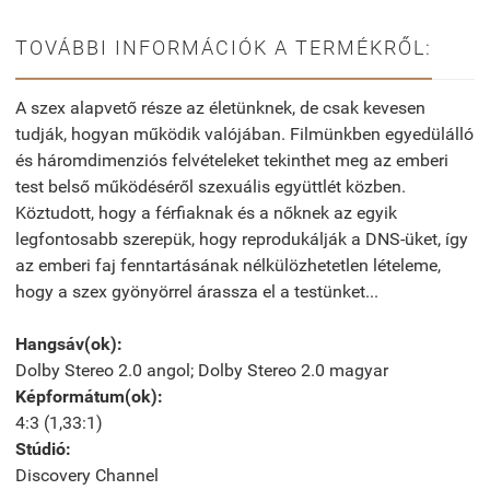
TOVÁBBI INFORMÁCIÓK A TERMÉKRŐL:
A szex alapvető része az életünknek, de csak kevesen
tudják, hogyan működik valójában. Filmünkben egyedülálló
és háromdimenziós felvételeket tekinthet meg az emberi
test belső működéséről szexuális együttlét közben.
Köztudott, hogy a férfiaknak és a nőknek az egyik
legfontosabb szerepük, hogy reprodukálják a DNS-üket, így
az emberi faj fenntartásának nélkülözhetetlen lételeme,
hogy a szex gyönyörrel árassza el a testünket...
Hangsáv(ok):
Dolby Stereo 2.0 angol; Dolby Stereo 2.0 magyar
Képformátum(ok):
4:3 (1,33:1)
Stúdió:
Discovery Channel