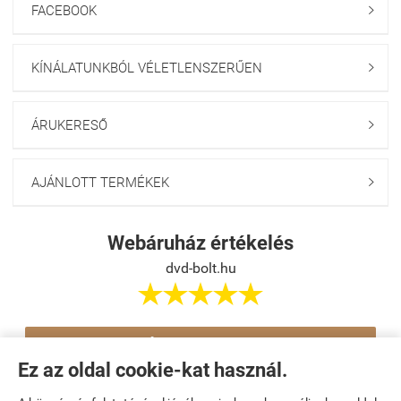
FACEBOOK

KÍNÁLATUNKBÓL VÉLETLENSZERŰEN

ÁRUKERESŐ

AJÁNLOTT TERMÉKEK

Webáruház értékelés
dvd-bolt.hu





Értékelés írása
Ez az oldal cookie-kat használ.