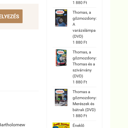
1 880 Ft
Thomas, a
ELYEZÉS
gőzmozdony:
A
varázslámpa
(DVD)
1 880 Ft
Thomas, a
gőzmozdony:
Thomas és a
szivárvány
(DVD)
1 880 Ft
Thomas a
gőzmozdony:
Merészek és
bátrak (DVD)
1 880 Ft
 Bartholomew
Éneklő