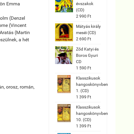
lükön Emma
évszakok
(CD)
2 990 Ft
solm (Denzel
orne (Vincent
Mátyás király
 Aratás (Martin
meséi (CD)
2 690 Ft
szülnek, a hét
Ződ Katyi és
Boros Gyuri
CD
1 590 Ft
Klasszikusok
hangoskönyvben
ván, orosz, román,
1. (CD)
1 399 Ft
Klasszikusok
hangoskönyvben
10. (CD)
1 399 Ft