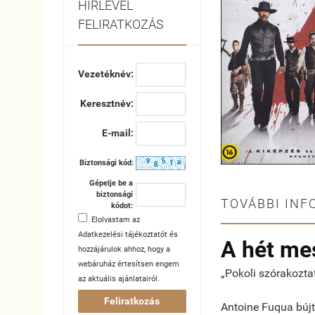
HÍRLEVÉL
FELIRATKOZÁS
Vezetéknév:
Keresztnév:
E-mail:
Biztonsági kód:
Gépelje be a
biztonsági
TOVÁBBI INF
kódot:
Elolvastam az
Adatkezelési tájékoztatót
és
A hét me
hozzájárulok ahhoz, hogy a
webáruház értesítsen engem
„Pokoli szórakozta
az aktuális ajánlatairól.
Feliratkozás
Antoine Fuqua bújt