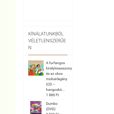
KÍNÁLATUNKBÓL
VÉLETLENSZERŰE
N
A furfangos
királykisasszony
és az okos
molnárlegény
(CD –
hangoskö...
1 880 Ft
Dumbo
(DVD)