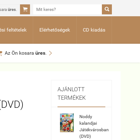


sara
üres
.
si feltételek
Elérhetőségek
CD kiadás


Az Ön kosara
üres
.
AJÁNLOTT
TERMÉKEK
(DVD)
Noddy
kalandjai
Játékvárosban
(DVD)