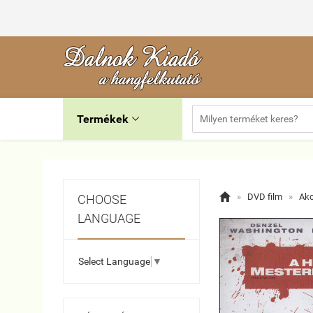
Termékek


»
DVD film
»
Akci
CHOOSE
LANGUAGE
Select Language
▼