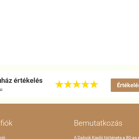
ház értékelés





Értékelé
hu
fiók
Bemutatkozás
ció
A Dalnok Kiadó története a 80-as 