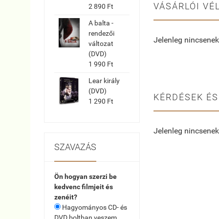
VÁSÁRLÓI VÉ
2 890 Ft
A balta -
rendezői
Jelenleg nincsenek
változat
(DVD)
1 990 Ft
Lear király
(DVD)
KÉRDÉSEK ÉS
1 290 Ft
Jelenleg nincsenek
SZAVAZÁS
Ön hogyan szerzi be
kedvenc filmjeit és
zenéit?
Hagyományos CD- és
DVD boltban veszem.