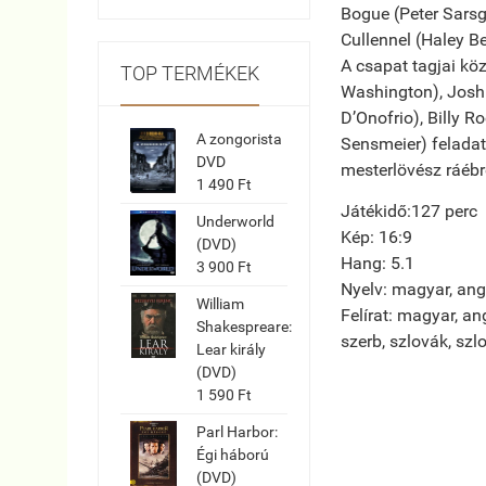
Bogue (Peter Sarsg
Cullennel (Haley Be
A csapat tagjai kö
TOP TERMÉKEK
Washington), Josh 
D’Onofrio), Billy 
A zongorista
Sensmeier) feladat
DVD
mesterlövész ráébr
1 490 Ft
Játékidő:127 perc
Underworld
Kép: 16:9
(DVD)
Hang: 5.1
3 900 Ft
Nyelv: magyar, ango
William
Felírat: magyar, ang
Shakespreare:
szerb, szlovák, szl
Lear király
(DVD)
1 590 Ft
Parl Harbor:
Égi háború
(DVD)