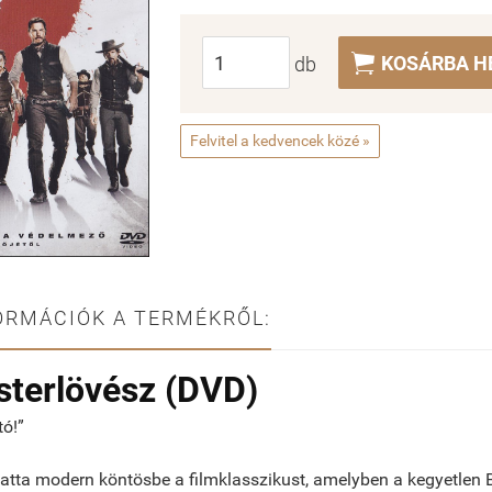

KOSÁRBA H
db
Felvitel a kedvencek közé »
ORMÁCIÓK A TERMÉKRŐL:
sterlövész (DVD)
tó!”
atta modern köntösbe a filmklasszikust, amelyben a kegyetlen