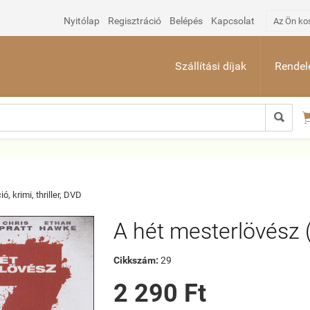
Nyitólap
Regisztráció
Belépés
Kapcsolat
Az Ön ko
Szállítási díjak
Rendelé

ó, krimi, thriller, DVD
A hét mesterlövész 
Cikkszám:
29
2 290 Ft