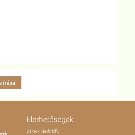
s írása
Elérhetőségek
Dalnok Kiadó Kft.
évek