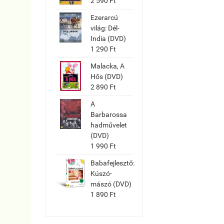
2 590 Ft
Ezerarcú
világ: Dél-
India (DVD)
1 290 Ft
Malacka, A
Hős (DVD)
2 890 Ft
A
Barbarossa
hadművelet
(DVD)
1 990 Ft
Babafejlesztő:
Kúszó-
mászó (DVD)
1 890 Ft