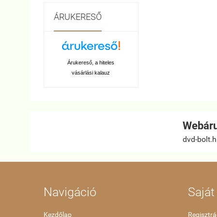
ÁRUKERESŐ
Árukereső, a hiteles
vásárlási kalauz
Webáru
dvd-bolt.
Navigáció
Saját 
Kezdőlap
Regisztrá