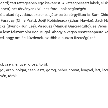
aard) tart rettegésben egy kisvárost. A kétségbeesett lakók, é
nnett) hét törvényenkívülihez fordulnak segítségért.
zött akad fejvadász, szerencsejátékos és bérgyilkos is: Sam Chi
Faraday (Chris Pratt), Jóéjt Robicheaux (Ethan Hawke), Jack H
Rocks (Byung- Hun Lee), Vasquez (Manuel Garcia-Rulfo), és Véres
a lesz felszámolni Bogue -gal. Ahogy a végső összecsapásra ké
ed, hogy amiért küzdenek, az több a puszta fizetségüknél.
l, cseh, lengyel, orosz, török
ol, arab, bolgár, cseh, észt, görög, héber, horvát, lengyel, lett, lit
ovén, török