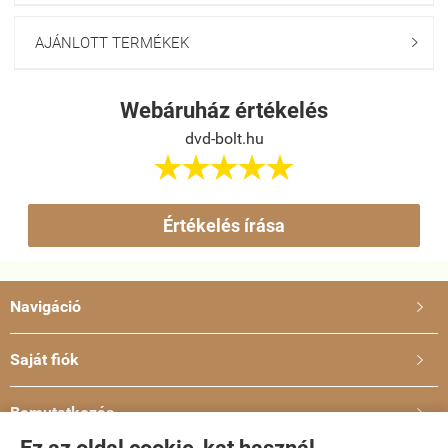
AJÁNLOTT TERMÉKEK

Webáruház értékelés
dvd-bolt.hu





Értékelés írása
Navigáció

Saját fiók

Bemutatkozás
