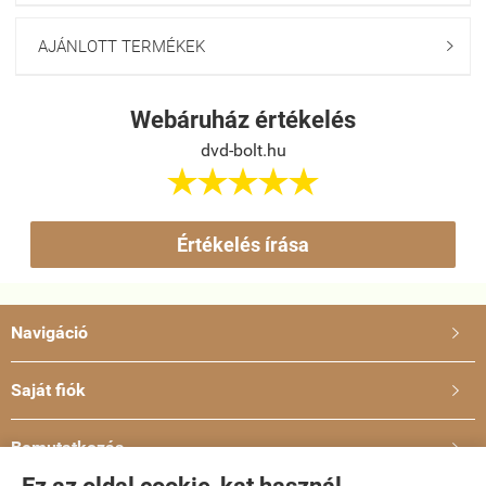
AJÁNLOTT TERMÉKEK

Webáruház értékelés
dvd-bolt.hu





Értékelés írása
Navigáció

Saját fiók

Bemutatkozás
