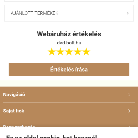
AJÁNLOTT TERMÉKEK

Webáruház értékelés
dvd-bolt.hu





Értékelés írása
Navigáció

Saját fiók

Bemutatkozás
