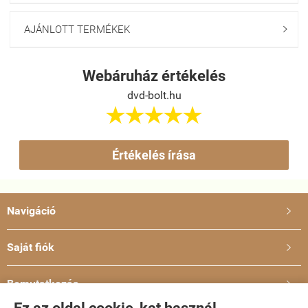
AJÁNLOTT TERMÉKEK

Webáruház értékelés
dvd-bolt.hu





Értékelés írása
Navigáció

Saját fiók

Bemutatkozás
