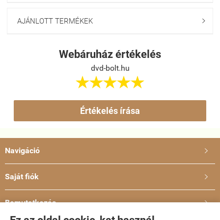
AJÁNLOTT TERMÉKEK

Webáruház értékelés
dvd-bolt.hu





Értékelés írása
Navigáció

Saját fiók

Bemutatkozás
