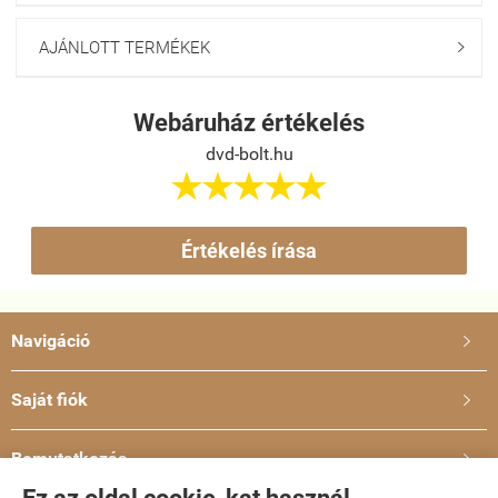
AJÁNLOTT TERMÉKEK

Webáruház értékelés
dvd-bolt.hu





Értékelés írása
Navigáció

Saját fiók

Bemutatkozás
