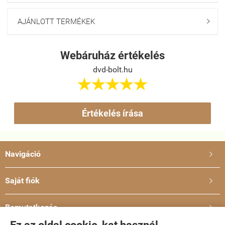
AJÁNLOTT TERMÉKEK

Webáruház értékelés
dvd-bolt.hu





Értékelés írása
Navigáció

Saját fiók

Bemutatkozás
