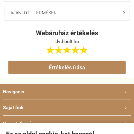
AJÁNLOTT TERMÉKEK

Webáruház értékelés
dvd-bolt.hu





Értékelés írása
Navigáció

Saját fiók

Bemutatkozás
