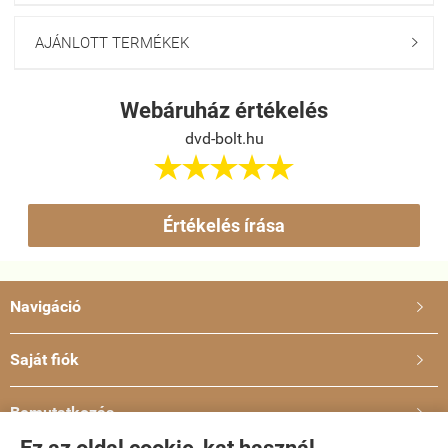
AJÁNLOTT TERMÉKEK

Webáruház értékelés
dvd-bolt.hu





Értékelés írása
Navigáció

Saját fiók

Bemutatkozás
