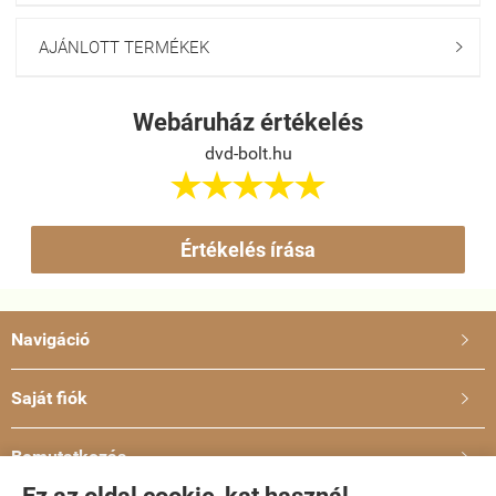
AJÁNLOTT TERMÉKEK

Webáruház értékelés
dvd-bolt.hu





Értékelés írása
Navigáció

Saját fiók

Bemutatkozás
