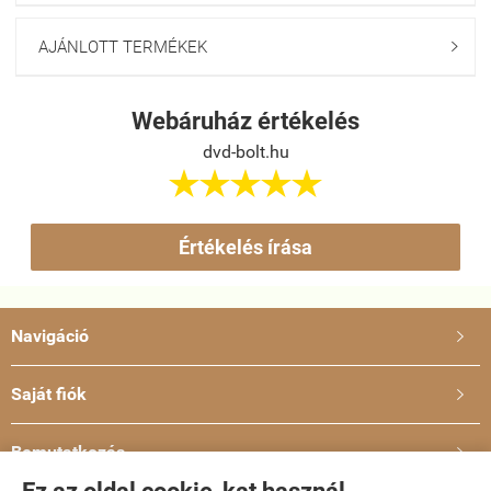
AJÁNLOTT TERMÉKEK

Webáruház értékelés
dvd-bolt.hu





Értékelés írása
Navigáció

Saját fiók

Bemutatkozás
