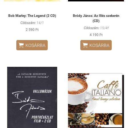
Bob Marley: The Legend (2 CD)
Bródy János: Az Illés szekerén
(CD)
Cikkszám:
14/1
Cikkszám:
15/4f
2 590 Ft
4 190 Ft


KOSÁRBA
KOSÁRBA