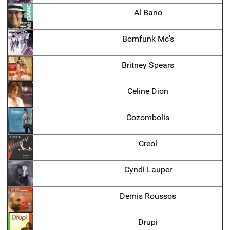
Al Bano
Bomfunk Mc's
Britney Spears
Celine Dion
Cozombolis
Creol
Cyndi Lauper
Demis Roussos
Drupi