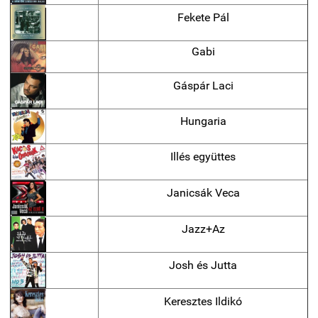
Fekete Pál
Gabi
Gáspár Laci
Hungaria
Illés együttes
Janicsák Veca
Jazz+Az
Josh és Jutta
Keresztes Ildikó