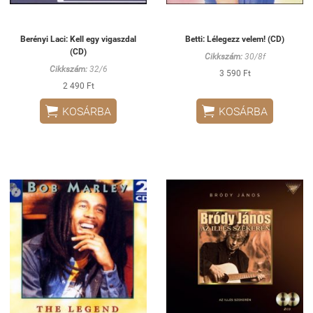
Berényi Laci: Kell egy vigaszdal
Betti: Lélegezz velem! (CD)
(CD)
Cikkszám:
30/8f
Cikkszám:
32/6
3 590 Ft
2 490 Ft


KOSÁRBA
KOSÁRBA