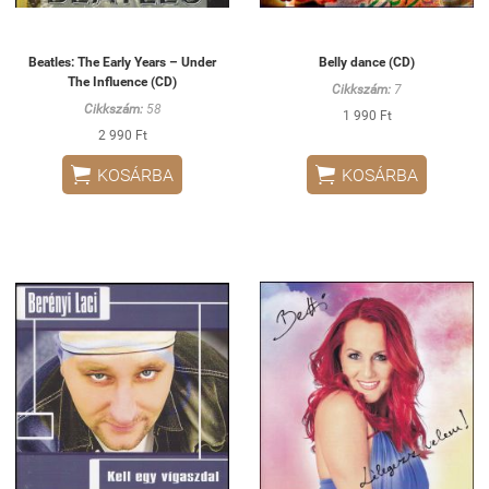
Beatles: The Early Years – Under
Belly dance (CD)
The Influence (CD)
Cikkszám:
7
Cikkszám:
58
1 990 Ft
2 990 Ft


KOSÁRBA
KOSÁRBA