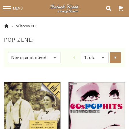


MENÜ

»
Műsoros CD
POP ZENE:

