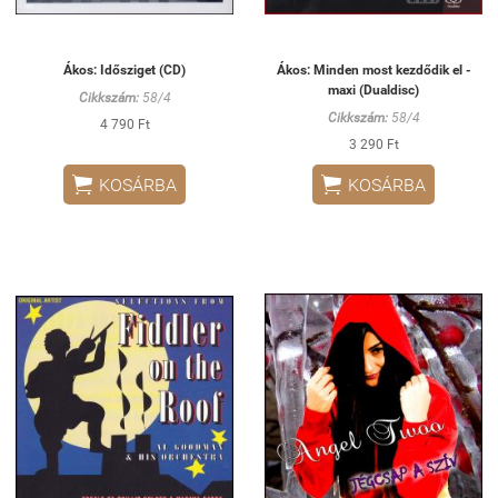
Ákos: Idősziget (CD)
Ákos: Minden most kezdődik el -
maxi (Dualdisc)
Cikkszám:
58/4
Cikkszám:
58/4
4 790 Ft
3 290 Ft


KOSÁRBA
KOSÁRBA