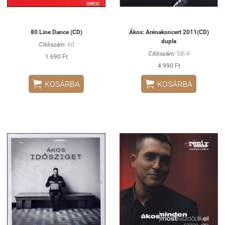
80 Line Dance (CD)
Ákos: Arénakoncert 2011(CD)
dupla
Cikkszám:
60
Cikkszám:
58/4
1 690 Ft
4 990 Ft


KOSÁRBA
KOSÁRBA