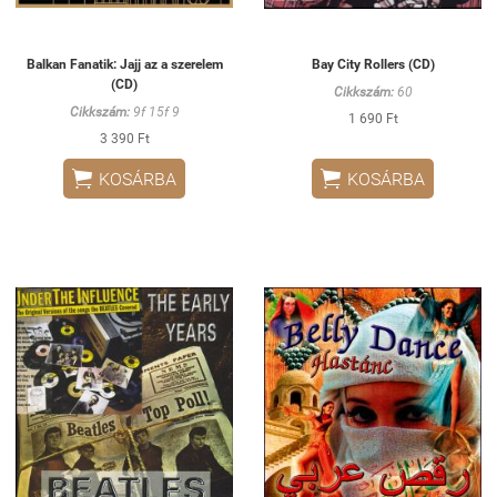
Balkan Fanatik: Jajj az a szerelem
Bay City Rollers (CD)
(CD)
Cikkszám:
60
Cikkszám:
9f 15f 9
1 690 Ft
3 390 Ft


KOSÁRBA
KOSÁRBA