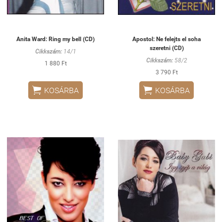
Anita Ward: Ring my bell (CD)
Apostol: Ne felejts el soha
szeretni (CD)
Cikkszám:
14/1
Cikkszám:
58/2
1 880 Ft
3 790 Ft


KOSÁRBA
KOSÁRBA