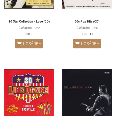
10 Star Collection - Love (CD)
60s Pop Hits (CD)
Cikkszám:
13/2
Cikkszám:
13/6
990 Ft
1 990 Ft


KOSÁRBA
KOSÁRBA