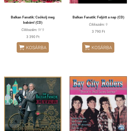
Balkan Fanatik: Csókolj meg
Balkan Fanatik: Feljött a nap (CD)
babám! (CD)
Cikkszám:
9
Cikkszám:
9f 9
3 790 Ft
3 390 Ft


KOSÁRBA
KOSÁRBA