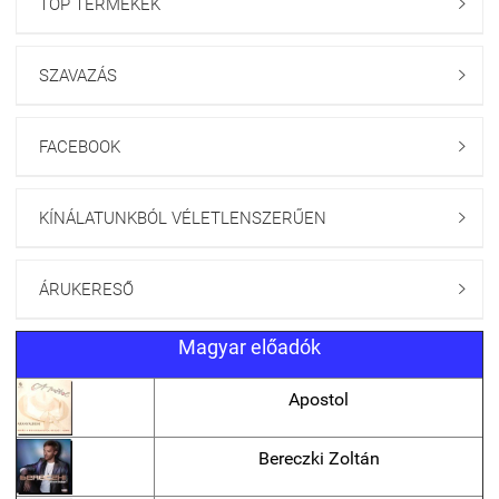
TOP TERMÉKEK

SZAVAZÁS

FACEBOOK

KÍNÁLATUNKBÓL VÉLETLENSZERŰEN

ÁRUKERESŐ

Magyar előadók
Apostol
Bereczki Zoltán