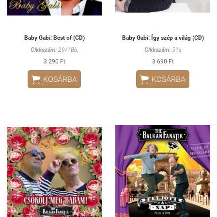
Baby Gabi: Best of (CD)
Baby Gabi: Így szép a világ (CD)
Cikkszám:
29/1Bb,
Cikkszám:
51s
3 290 Ft
3 690 Ft


KOSÁRBA
KOSÁRBA