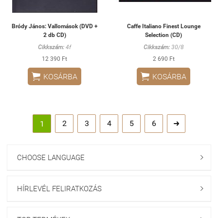
Bródy János: Vallomások (DVD +
Caffe Italiano Finest Lounge
2 db CD)
Selection (CD)
Cikkszám:
4f
Cikkszám:
30/8
12 390 Ft
2 690 Ft


KOSÁRBA
KOSÁRBA
2
3
4
5
6
1

CHOOSE LANGUAGE

HÍRLEVÉL FELIRATKOZÁS
