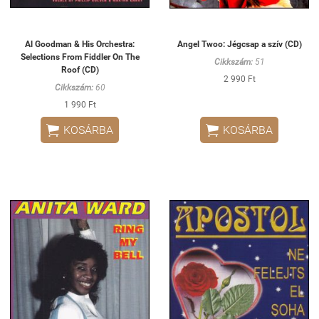
Al Goodman & His Orchestra:
Angel Twoo: Jégcsap a szív (CD)
Selections From Fiddler On The
Cikkszám:
51
Roof (CD)
2 990 Ft
Cikkszám:
60
1 990 Ft


KOSÁRBA
KOSÁRBA