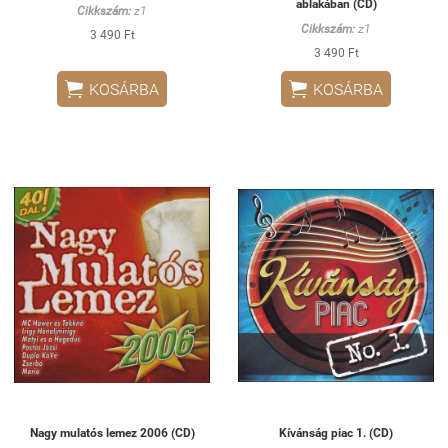
ablakában (CD)
Cikkszám:
z1
Cikkszám:
z1
3 490 Ft
3 490 Ft


KOSÁRBA
KOSÁRBA
Nagy mulatós lemez 2006 (CD)
Kívánság piac 1. (CD)