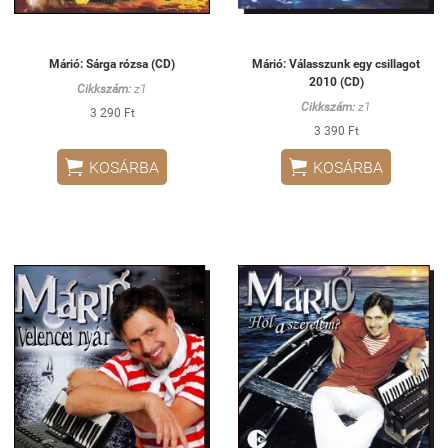
Márió: Sárga rózsa (CD)
Márió: Válasszunk egy csillagot
2010 (CD)
Cikkszám:
z1
Cikkszám:
z1
3 290 Ft
3 390 Ft


KOSÁRBA
KOSÁRBA