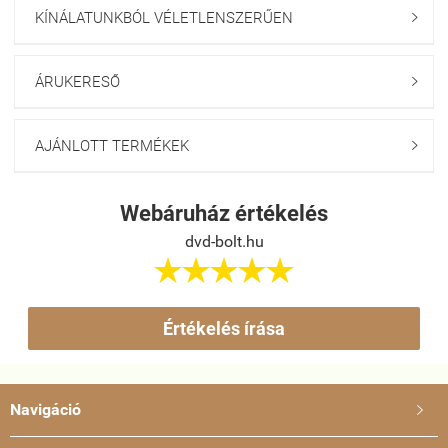
KÍNÁLATUNKBÓL VÉLETLENSZERŰEN

ÁRUKERESŐ

AJÁNLOTT TERMÉKEK

Webáruház értékelés
dvd-bolt.hu





Értékelés írása
Navigáció
