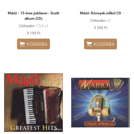
Márió - 15 éves jubileum - Duett
Márió: Könnyek nélkül CD
album (CD)
Cikkszám:
z1
Cikkszám:
17/2 z1
3 290 Ft
3 190 Ft


KOSÁRBA
KOSÁRBA