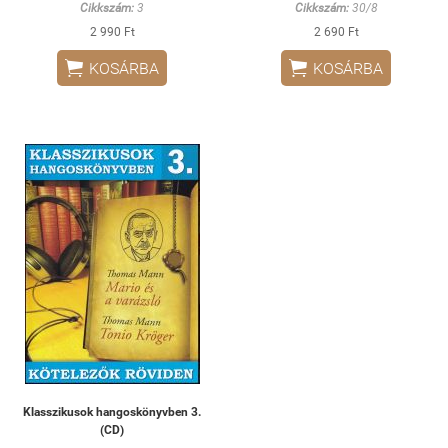
Cikkszám:
3
Cikkszám:
30/8
2 990 Ft
2 690 Ft


KOSÁRBA
KOSÁRBA
Klasszikusok hangoskönyvben 3.
(CD)