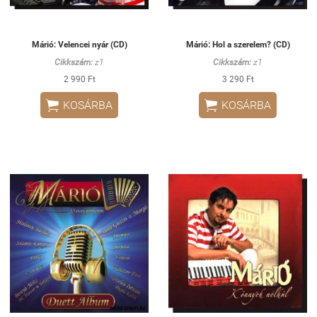
Márió: Velencei nyár (CD)
Márió: Hol a szerelem? (CD)
Cikkszám:
z1
Cikkszám:
z1
2 990 Ft
3 290 Ft


KOSÁRBA
KOSÁRBA