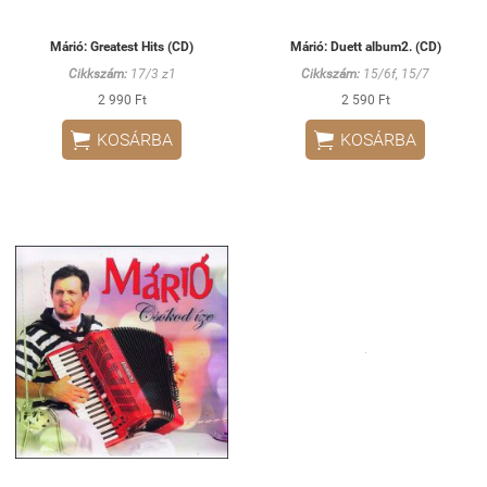
Márió: Greatest Hits (CD)
Márió: Duett album2. (CD)
Cikkszám:
17/3 z1
Cikkszám:
15/6f, 15/7
2 990 Ft
2 590 Ft


KOSÁRBA
KOSÁRBA