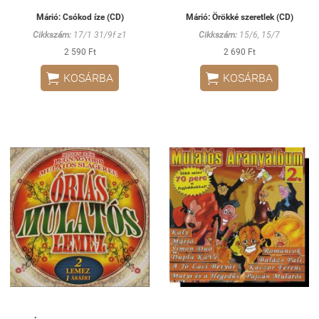
Márió: Csókod íze (CD)
Márió: Örökké szeretlek (CD)
Cikkszám:
17/1 31/9f z1
Cikkszám:
15/6, 15/7
2 590 Ft
2 690 Ft


KOSÁRBA
KOSÁRBA