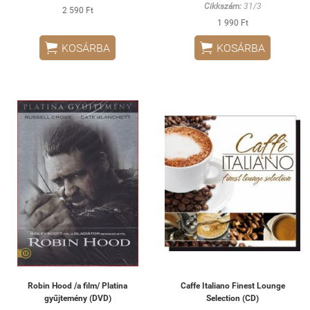
Cikkszám:
31/3
2 590 Ft
1 990 Ft


KOSÁRBA
KOSÁRBA
Robin Hood /a film/ Platina
Caffe Italiano Finest Lounge
gyűjtemény (DVD)
Selection (CD)