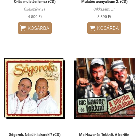
Óriás mulatós lemez (CD)
Mulatós aranyalbum 2. (CD)
Cikkszám:
z1
Cikkszám:
z1
4 500 Ft
3 890 Ft


KOSÁRBA
KOSÁRBA
Sógorok: Nősülni akarok!? (CD)
Mc Hawer és Tekknő: A börtön