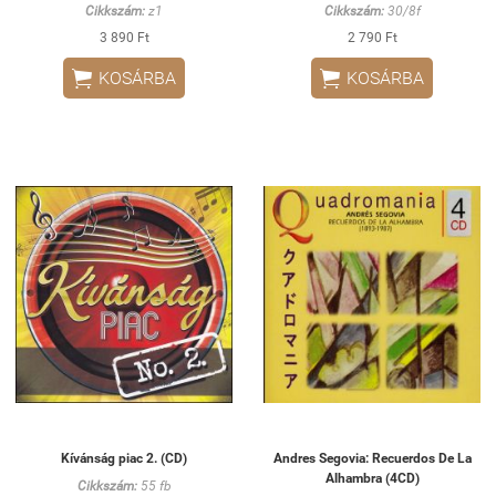
Cikkszám:
z1
Cikkszám:
30/8f
3 890 Ft
2 790 Ft


KOSÁRBA
KOSÁRBA
Kívánság piac 2. (CD)
Andres Segovia: Recuerdos De La
Alhambra (4CD)
Cikkszám:
55 fb