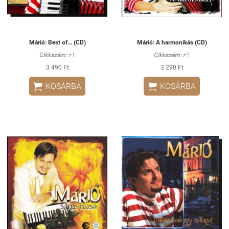
Márió: Best of... (CD)
Márió: A harmonikás (CD)
Cikkszám:
z1
Cikkszám:
z1
3 490 Ft
3 290 Ft


KOSÁRBA
KOSÁRBA